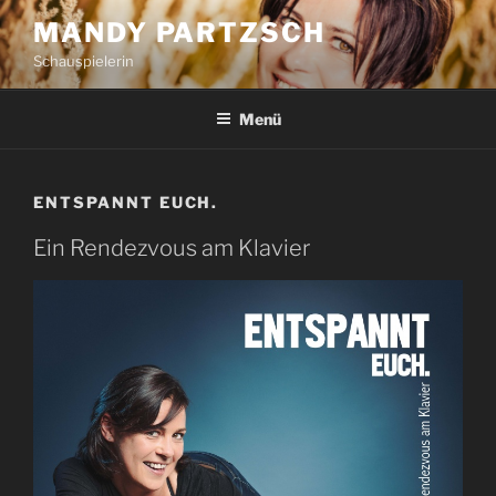
Zum
MANDY PARTZSCH
Inhalt
Schauspielerin
springen
Menü
ENTSPANNT EUCH.
Ein Rendezvous am Klavier